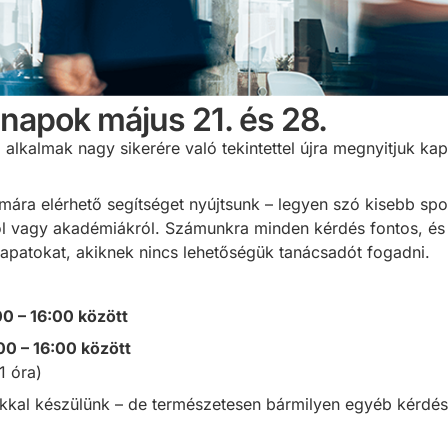
 napok május 21. és 28.
lkalmak nagy sikerére való tekintettel újra megnyitjuk ka
mára elérhető segítséget nyújtsunk – legyen szó kisebb spo
l vagy akadémiákról. Számunkra minden kérdés fontos, é
apatokat, akiknek nincs lehetőségük tanácsadót fogadni.
00 – 16:00 között
00 – 16:00 között
1 óra)
ákkal készülünk – de természetesen bármilyen egyéb kérdés