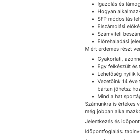
Igazolás és támog
Hogyan alkalmaz
SFP módosítás le
Elszámolási előké
Számviteli beszá
Előrehaladási jel
Miért érdemes részt ve
Gyakorlati, azonn
Egy felkészült és
Lehetőség nyílik 
Vezetőink 14 éve 
bártan jöhetsz ho
Mind a hat sportá
Számunkra is értékes v
még jobban alkalmazko
Jelentkezés és időpont
Időpontfoglalás:
taoinv