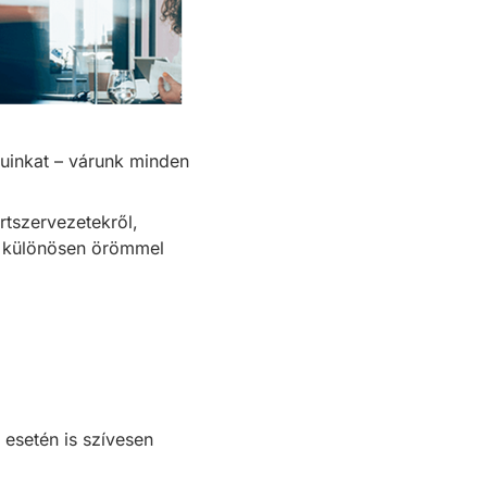
puinkat – várunk minden
rtszervezetekről,
s különösen örömmel
 esetén is szívesen