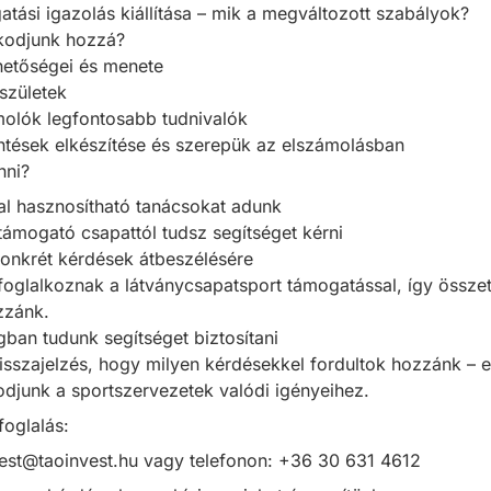
atási igazolás kiállítása – mik a megváltozott szabályok?
kodjunk hozzá?
hetőségei és menete
születek
molók legfontosabb tudnivalók
entések elkészítése és szerepük az elszámolásban
nni?
al hasznosítható tanácsokat adunk
 támogató csapattól tudsz segítséget kérni
konkrét kérdések átbeszélésére
foglalkoznak a látványcsapatsport támogatással, így összet
zzánk.
gban tudunk segítséget biztosítani
isszajelzés, hogy milyen kérdésekkel fordultok hozzánk – 
djunk a sportszervezetek valódi igényeihez.
foglalás:
est@taoinvest.hu
vagy telefonon: +36 30 631 4612